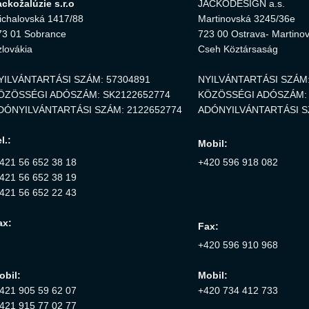
ackožalúzie s.r.o
JACKODESIGN a.s.
ichalovská 1417/88
Martinovská 3245/36e
73 01 Sobrance
723 00 Ostrava- Martino
zlovákia
Cseh Köztársaság
YILVÁNTARTÁSI SZÁM: 57304891
NYILVÁNTARTÁSI SZÁM:
ÖZÖSSÉGI ADÓSZÁM: SK2122652774
KÖZÖSSÉGI ADÓSZÁM: 
DÓNYILVÁNTARTÁSI SZÁM: 2122652774
ADÓNYILVÁNTARTÁSI S
l.:
Mobil:
 421 56 652 38 18
+420 596 918 082
 421 56 652 38 19
 421 56 652 22 43
ax:
Fax:
+420 596 910 968
obil:
Mobil:
 421 905 59 62 07
+420 734 412 733
 421 915 77 02 77