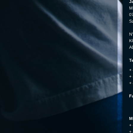
J
M
0
S
N
K
A
Te
+
+
+
F
M
+
+