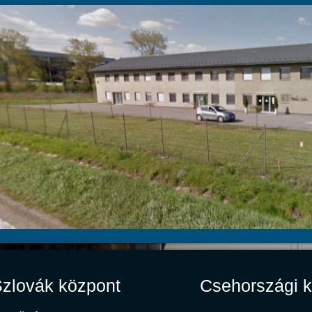
zlovák központ
Csehországi k