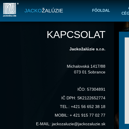
JACKO
ŽALÚZIE
FŐOLDAL
CÉ
KAPCSOLAT
Jackožalúzie s.r.o.
Michalovská 1417/88
073 01 Sobrance
IČO: 57304891
IČ DPH: SK2122652774
TEL.: +421 56 652 38 18
MOBIL: + 421 915 77 02 77
E-MAIL: jackozaluzie@jackozaluzie.sk