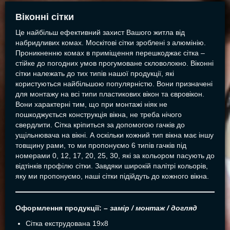
Віконні сітки
Це найбільш ефективний захист Вашого житла від
набридливих комах. Москітові сітки зроблені з алюмінію.
Проникненню комах в приміщення перешкоджає сітка –
стійке до погодних умов прогумоване скловолокно. Віконні
сітки належать до тих типів нашої продукції, які
користуються найбільшою популярністю. Вони призначені
для монтажу на всі типи пластикових вікон та євровікон.
Вони характерні тим, що при монтажі ніяк не
пошкоджується конструкція вікна, не треба нічого
свердлити. Сітка кріпиться за допомогою гачків до
ущільнювача на вікні. А оскільки кожний тип вікна має іншу
товщину рами, то ми пропонуємо 6 типів гачків під
номерами 0, 12, 17, 20, 25, 30, які за кольором пасують до
відтінків профілю сітки. Завдяки широкій палітрі кольорів,
яку ми пропонуємо, наші сітки підійдуть до кожного вікна.
Оформлення продукції:
– замір / монтаж / догляд
Сітка екструдована 19х8