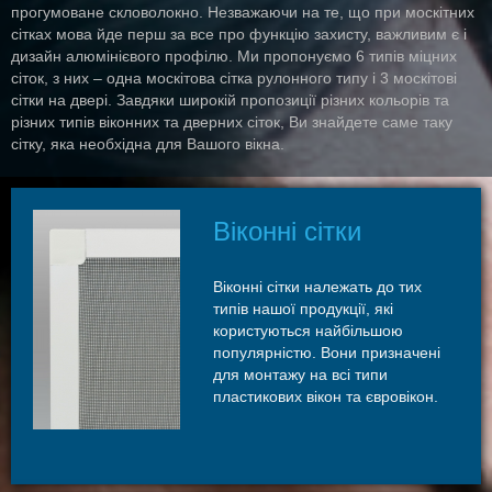
прогумоване скловолокно. Незважаючи на те, що при москітних
сітках мова йде перш за все про функцію захисту, важливим є і
дизайн алюмінієвого профілю. Ми пропонуємо 6 типів міцних
сіток, з них – одна москітова сітка рулонного типу і 3 москітові
сітки на двері. Завдяки широкій пропозиції різних кольорів та
різних типів віконних та дверних сіток, Ви знайдете саме таку
сітку, яка необхідна для Вашого вікна.
​Віконні сітки
Віконні сітки належать до тих
типів нашої продукції, які
користуються найбільшою
популярністю. Вони призначені
для монтажу на всі типи
пластикових вікон та євровікон.