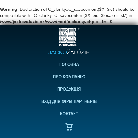
Warning
: Declaration of C_clanky::C_savecontent($X, $id) should be
compatible with _C_clanky::C_savecontent($X, $id, $locale = 'sk') in
/www/jackozaluzie.sk/www/mod/c.clanky.php
on line
0
JACKO
ŽALÚZIE
ГОЛОВНА
ПРО КОМПАНІЮ
ПРОДУКЦІЯ
ВХІД ДЛЯ ФІРМ-ПАРТНЕРІВ
КОНТАКТ